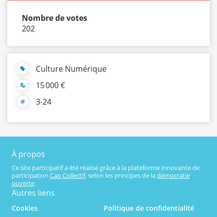
Nombre de votes
202
Culture Numérique
15 000 €
3-24
À propos
Ce site participatif a été réalisé grâce à la plateforme innovante de
participation
Cap Collectif
, selon les principes de la
démocratie
ouverte
.
Autres liens
Cookies
Politique de confidentialité